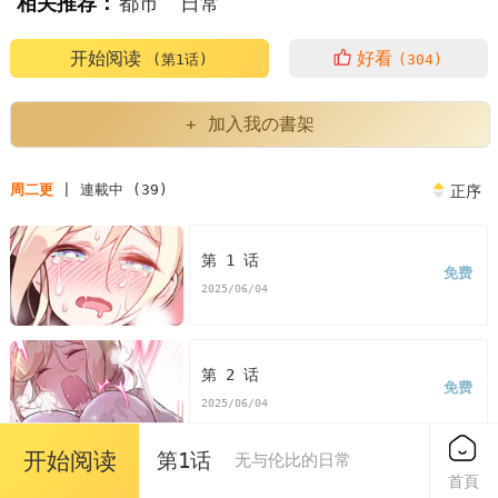
相关推荐：
都市
日常
开始阅读
好看
(第1话)
(304)
+ 加入我の書架
周二更
| 連載中 (39)
正序
第 1 话
免费
2025/06/04
第 2 话
免费
2025/06/04
开始阅读
第1话
无与伦比的日常
首頁
第 3 话