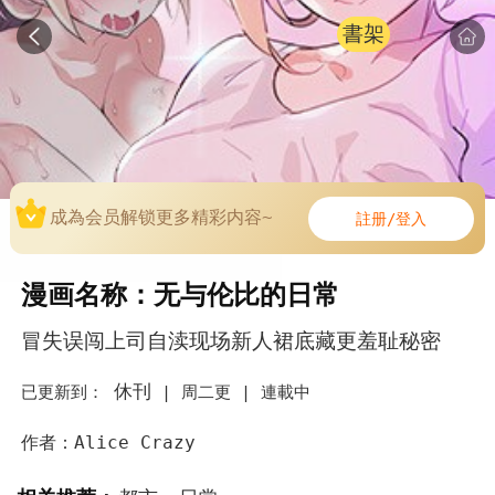
書架
成為会员解锁更多精彩内容~
註册/登入
漫画名称：无与伦比的日常
冒失误闯上司自渎现场‌新人裙底藏更羞耻秘密
休刊
已更新到：
|
周二更 |
連載中
作者：Alice Crazy