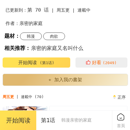
第 70 话
已更新到：
|
周五更 |
連載中
作者：亲密的家庭
题材：
韩漫
肉欲
相关推荐：
亲密的家庭又名叫什么
亲密的家庭漫画为什么不更新了
亲密的家庭繁体
开始阅读
好看
(第1话)
(2049)
亲密的家庭人物介绍
亲密的家庭又叫什么
+ 加入我の書架
亲密的家庭英语
亲密的家庭关系对孩子的影响
周五更
| 連載中 (70)
正序
亲密的家庭泰民
第1章
免费
开始阅读
第1话
亲密的家庭或者朋友中的评价表现了
韩漫亲密的家庭
2023/04/07
首頁