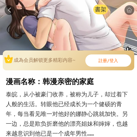
書架
成為会员解锁更多精彩内容~
註册/登入
漫画名称：韩漫亲密的家庭
泰皖，从小被豪门收养，被称为儿子，却过着下
人般的生活。转眼他已经成长为一个健硕的青
年，每当看见唯一对他好的娜静心跳就加快。另
一边，总是欺负折磨他的漂亮姐妹和婶婶，也越
来越意识到他已是一个成年男性……