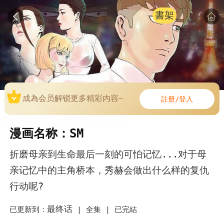
書架
成為会员解锁更多精彩内容~
註册/登入
漫画名称：SM
折磨母亲到生命最后一刻的可怕记忆...对于母
亲记忆中的主角桥本，秀赫会做出什么样的复仇
行动呢?
最终话
已更新到：
|
全集 |
已完結