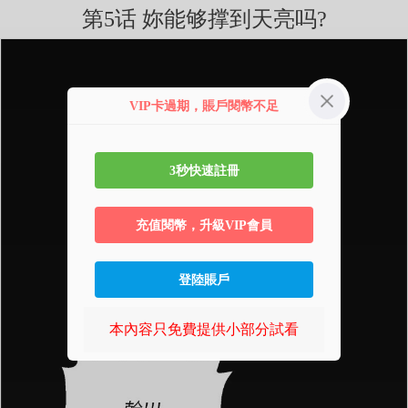
第5话 妳能够撑到天亮吗?
VIP卡過期，賬戶閱幣不足
3秒快速註冊
充值閱幣，升級VIP會員
登陸賬戶
本內容只免費提供小部分試看