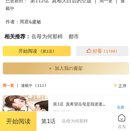
第112话 真相大白后的空虚
已更新到：
|
周一更 |
連
載中
作者：周君&盧敏
相关推荐：
岳母为何那样
都市
岳母为何那样翻译
开始阅读
好看
(第1话)
(1700)
岳母为何那样是哪部韩剧里的台词
+ 加入我の書架
岳母为何那样周君卢敏
岳母为何那样电视剧解说
周一更
| 連載中 (112)
正序
岳母为何那样男主
韩漫岳母为何那样翻译
第1话 真希望岳母是我老婆…
免费
韩漫岳母为何那样
岳母为何那样漫画
2024/08/04
开始阅读
第1话
岳母为何那样
岳母为何那样漫画免费
首頁